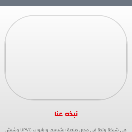
نبذه عنا
هي شركة رائدة في مجال صناعة الشبابيك والأبواب UPVC وشيش