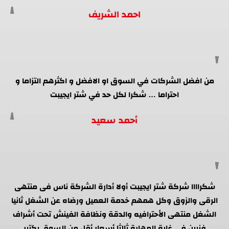
احمد الشريف
من افضل الشركات في السوق او الافضل و اكثرهم التزاما و
احتراما … شكرا لكل حد في شتر ايجيبت
أحمد سعيد
شكراااا شركة شتر ايجيبت أولا أدارة الشركة ناس فى منتهى
الرقى والزوق وكل همهم خدمة العميل ورضاه عن الشغل ثانيا
الشغل منتهى الأحترافيه والدقة ونظافة الفينش تحت أشراف
فنيين فى غاية المهارة ثالثا أسعار أقل من السوق بكتير