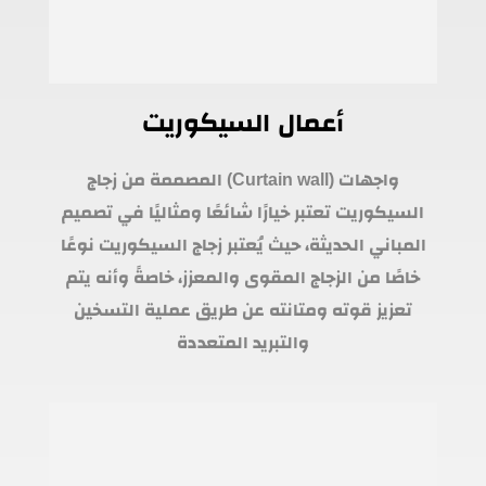
أعمال السيكوريت
واجهات (Curtain wall) المصممة من زجاج
السيكوريت تعتبر خيارًا شائعًا ومثاليًا في تصميم
المباني الحديثة، حيث يُعتبر زجاج السيكوريت نوعًا
خاصًا من الزجاج المقوى والمعزز، خاصةً وأنه يتم
تعزيز قوته ومتانته عن طريق عملية التسخين
والتبريد المتعددة