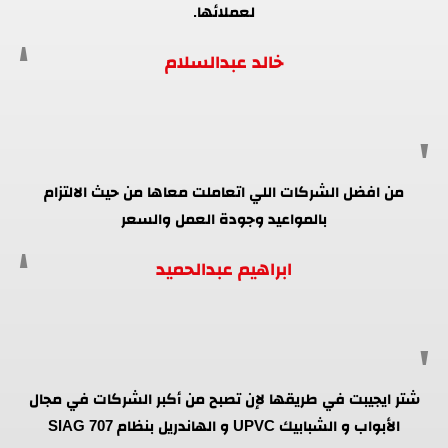
لعملائها.
خالد عبدالسلام
من افضل الشركات اللي اتعاملت معاها من حيث الالتزام
بالمواعيد وجودة العمل والسعر
ابراهيم عبدالحميد
شتر ايجيبت في طريقها لإن تصبح من أكبر الشركات في مجال
الأبواب و الشبابيك UPVC و الهاندريل بنظام SIAG 707