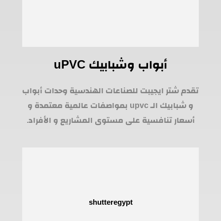
أبواب وشبابيك uPVC
تقدم شتر ايجيبت للصناعات الهندسية وحدات أبواب
و شبابيك الـ upvc بمواصفات عالمية معتمدة و
أسعار تنافسية على مستوى المشاريع و الأفراد.