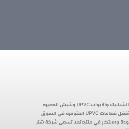
هي شركة رائدة في مجال صناعة الشبابيك والأبواب UPVC وشيش الحصيرة
والهاندريل. تتميز الشركة بتقديم أفضل قطاعات UPVC المتوفرة في السوق
ودة والابتكار في منتجاتها. تسعى شركة شتر