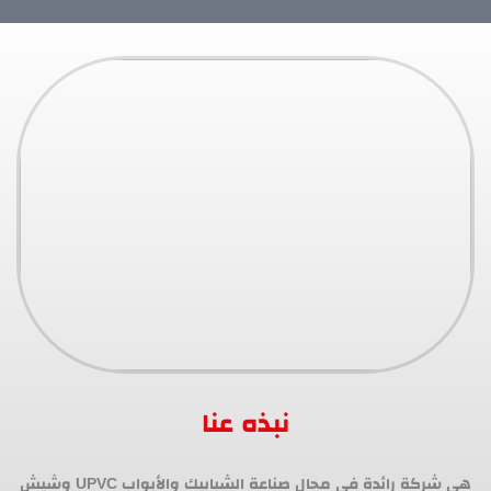
نبذه عنا
هي شركة رائدة في مجال صناعة الشبابيك والأبواب UPVC وشيش