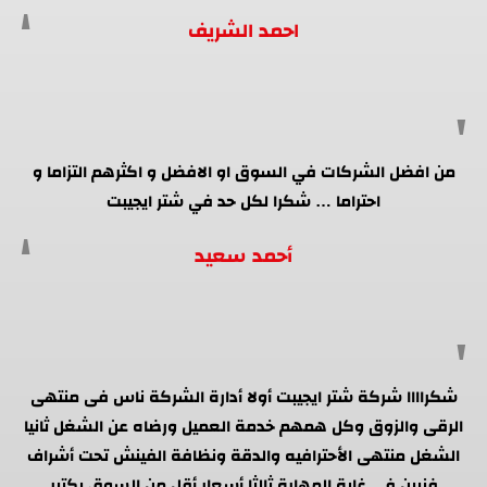
احمد الشريف
من افضل الشركات في السوق او الافضل و اكثرهم التزاما و
احتراما … شكرا لكل حد في شتر ايجيبت
أحمد سعيد
شكراااا شركة شتر ايجيبت أولا أدارة الشركة ناس فى منتهى
الرقى والزوق وكل همهم خدمة العميل ورضاه عن الشغل ثانيا
الشغل منتهى الأحترافيه والدقة ونظافة الفينش تحت أشراف
فنيين فى غاية المهارة ثالثا أسعار أقل من السوق بكتير