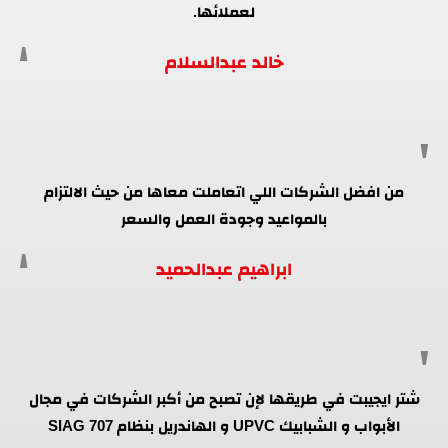
لعملائها.
خالد عبدالسلام
من افضل الشركات اللي اتعاملت معاها من حيث الالتزام
بالمواعيد وجودة العمل والسعر
ابراهيم عبدالحميد
شتر ايجيبت في طريقها لإن تصبح من أكبر الشركات في مجال
الأبواب و الشبابيك UPVC و الهاندريل بنظام SIAG 707