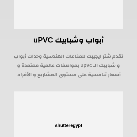
أبواب وشبابيك uPVC
تقدم شتر ايجيبت للصناعات الهندسية وحدات أبواب
و شبابيك الـ upvc بمواصفات عالمية معتمدة و
أسعار تنافسية على مستوى المشاريع و الأفراد.