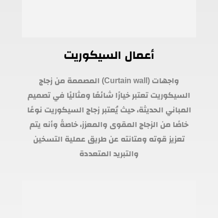
أعمال السيكوريت
واجهات (Curtain wall) المصممة من زجاج
السيكوريت تعتبر خيارًا شائعًا ومثاليًا في تصميم
المباني الحديثة، حيث يُعتبر زجاج السيكوريت نوعًا
خاصًا من الزجاج المقوى والمعزز، خاصةً وأنه يتم
تعزيز قوته ومتانته عن طريق عملية التسخين
والتبريد المتعددة