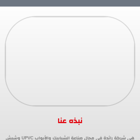
نبذه عنا
هي شركة رائدة في مجال صناعة الشبابيك والأبواب UPVC وشيش