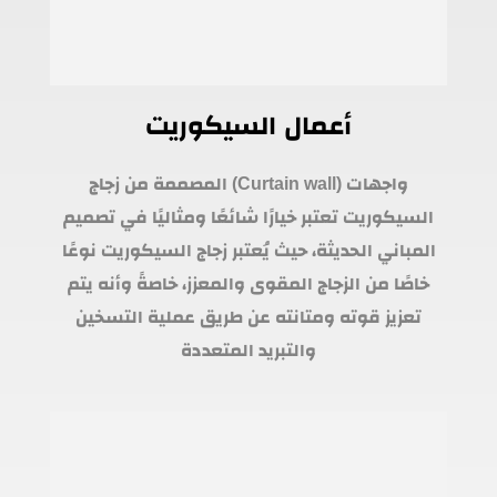
أعمال السيكوريت
واجهات (Curtain wall) المصممة من زجاج
السيكوريت تعتبر خيارًا شائعًا ومثاليًا في تصميم
المباني الحديثة، حيث يُعتبر زجاج السيكوريت نوعًا
خاصًا من الزجاج المقوى والمعزز، خاصةً وأنه يتم
تعزيز قوته ومتانته عن طريق عملية التسخين
والتبريد المتعددة