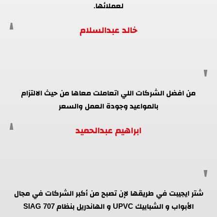
لعملائها.
خالد عبدالسلام
من افضل الشركات اللي اتعاملت معاها من حيث الالتزام
بالمواعيد وجودة العمل والسعر
ابراهيم عبدالحميد
شتر ايجيبت في طريقها لإن تصبح من أكبر الشركات في مجال
الأبواب و الشبابيك UPVC و الهاندريل بنظام SIAG 707