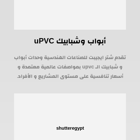
أبواب وشبابيك uPVC
تقدم شتر ايجيبت للصناعات الهندسية وحدات أبواب
و شبابيك الـ upvc بمواصفات عالمية معتمدة و
أسعار تنافسية على مستوى المشاريع و الأفراد.