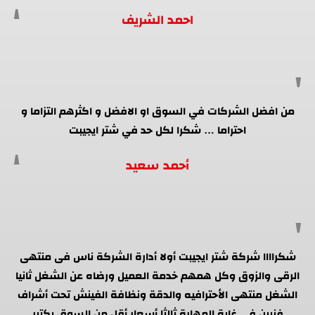
احمد الشريف
من افضل الشركات في السوق او الافضل و اكثرهم التزاما و
احتراما … شكرا لكل حد في شتر ايجيبت
أحمد سعيد
شكراااا شركة شتر ايجيبت أولا أدارة الشركة ناس فى منتهى
الرقى والزوق وكل همهم خدمة العميل ورضاه عن الشغل ثانيا
الشغل منتهى الأحترافيه والدقة ونظافة الفينش تحت أشراف
فنيين فى غاية المهارة ثالثا أسعار أقل من السوق بكتير