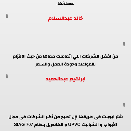
لعملائها.
خالد عبدالسلام
من افضل الشركات اللي اتعاملت معاها من حيث الالتزام
بالمواعيد وجودة العمل والسعر
ابراهيم عبدالحميد
شتر ايجيبت في طريقها لإن تصبح من أكبر الشركات في مجال
الأبواب و الشبابيك UPVC و الهاندريل بنظام SIAG 707