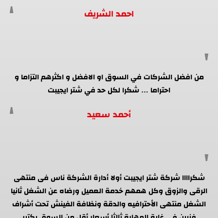
احمد الشريف
من افضل الشركات في السوق او الافضل و اكثرهم التزاما و
احتراما … شكرا لكل حد في شتر ايجيبت
أحمد سعيد
شكراااا شركة شتر ايجيبت أولا أدارة الشركة ناس فى منتهى
الرقى والزوق وكل همهم خدمة العميل ورضاه عن الشغل ثانيا
الشغل منتهى الأحترافيه والدقة ونظافة الفينش تحت أشراف
فنيين فى غاية المهارة ثالثا أسعار أقل من السوق بكتير