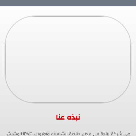
نبذه عنا
هي شركة رائدة في مجال صناعة الشبابيك والأبواب UPVC وشيش