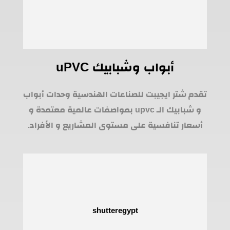
أبواب وشبابيك uPVC
تقدم شتر ايجيبت للصناعات الهندسية وحدات أبواب
و شبابيك الـ upvc بمواصفات عالمية معتمدة و
أسعار تنافسية على مستوى المشاريع و الأفراد.