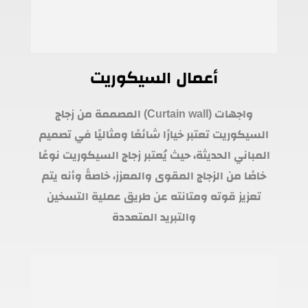
أعمال السيكوريت
واجهات (Curtain wall) المصممة من زجاج
السيكوريت تعتبر خيارًا شائعًا ومثاليًا في تصميم
المباني الحديثة، حيث يُعتبر زجاج السيكوريت نوعًا
خاصًا من الزجاج المقوى والمعزز، خاصةً وأنه يتم
تعزيز قوته ومتانته عن طريق عملية التسخين
والتبريد المتعددة