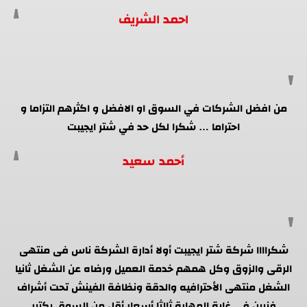
احمد الشريف
من افضل الشركات في السوق او الافضل و اكثرهم التزاما و
احتراما … شكرا لكل حد في شتر ايجيبت
أحمد سعيد
شكراااا شركة شتر ايجيبت أولا أدارة الشركة ناس فى منتهى
الرقى والزوق وكل همهم خدمة العميل ورضاه عن الشغل ثانيا
الشغل منتهى الأحترافيه والدقة ونظافة الفينش تحت أشراف
فنيين فى غاية المهارة ثالثا أسعار أقل من السوق بكتير