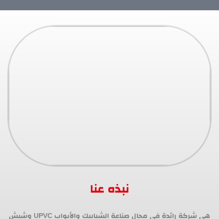
نبذه عنا
هي شركة رائدة في مجال صناعة الشبابيك والأبواب UPVC وشيش