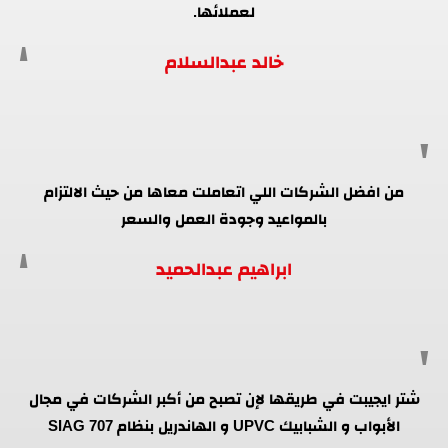
لعملائها.
خالد عبدالسلام
من افضل الشركات اللي اتعاملت معاها من حيث الالتزام
بالمواعيد وجودة العمل والسعر
ابراهيم عبدالحميد
شتر ايجيبت في طريقها لإن تصبح من أكبر الشركات في مجال
الأبواب و الشبابيك UPVC و الهاندريل بنظام SIAG 707