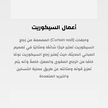
أعمال السيكوريت
واجهات (Curtain wall) المصممة من زجاج
السيكوريت تعتبر خيارًا شائعًا ومثاليًا في تصميم
المباني الحديثة، حيث يُعتبر زجاج السيكوريت نوعًا
خاصًا من الزجاج المقوى والمعزز، خاصةً وأنه يتم
تعزيز قوته ومتانته عن طريق عملية التسخين
والتبريد المتعددة