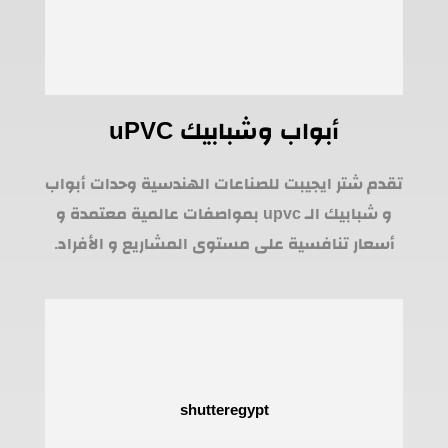
أبواب وشبابيك uPVC
تقدم شتر ايجيبت للصناعات الهندسية وحدات أبواب
و شبابيك الـ upvc بمواصفات عالمية معتمدة و
أسعار تنافسية على مستوى المشاريع و الأفراد.