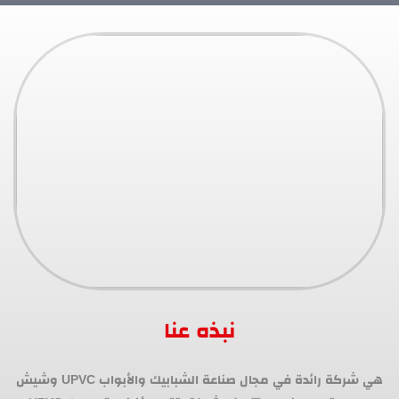
نبذه عنا
هي شركة رائدة في مجال صناعة الشبابيك والأبواب UPVC وشيش