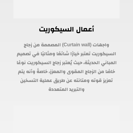
أعمال السيكوريت
واجهات (Curtain wall) المصممة من زجاج
السيكوريت تعتبر خيارًا شائعًا ومثاليًا في تصميم
المباني الحديثة، حيث يُعتبر زجاج السيكوريت نوعًا
خاصًا من الزجاج المقوى والمعزز، خاصةً وأنه يتم
تعزيز قوته ومتانته عن طريق عملية التسخين
والتبريد المتعددة