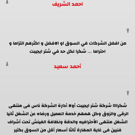
احمد الشريف
من افضل الشركات في السوق او الافضل و اكثرهم التزاما و
احتراما … شكرا لكل حد في شتر ايجيبت
أحمد سعيد
شكراااا شركة شتر ايجيبت أولا أدارة الشركة ناس فى منتهى
الرقى والزوق وكل همهم خدمة العميل ورضاه عن الشغل ثانيا
الشغل منتهى الأحترافيه والدقة ونظافة الفينش تحت أشراف
فنيين فى غاية المهارة ثالثا أسعار أقل من السوق بكتير