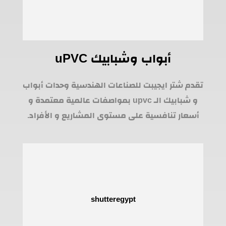
أبواب وشبابيك uPVC
تقدم شتر ايجيبت للصناعات الهندسية وحدات أبواب
و شبابيك الـ upvc بمواصفات عالمية معتمدة و
أسعار تنافسية على مستوى المشاريع و الأفراد.