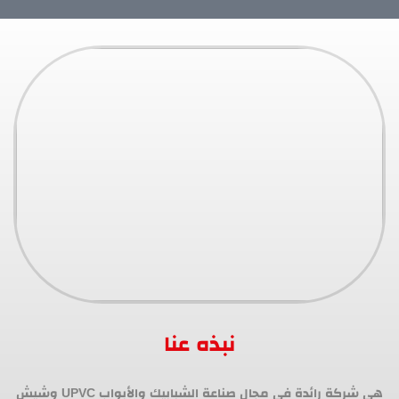
نبذه عنا
هي شركة رائدة في مجال صناعة الشبابيك والأبواب UPVC وشيش