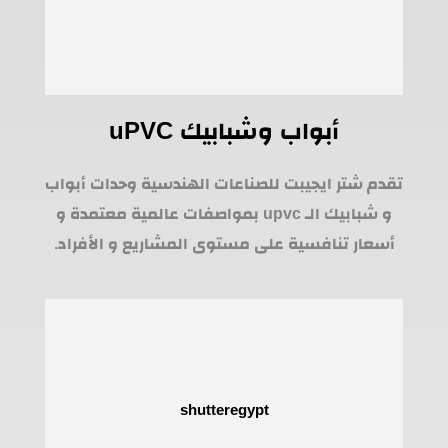
أبواب وشبابيك uPVC
تقدم شتر ايجيبت للصناعات الهندسية وحدات أبواب
و شبابيك الـ upvc بمواصفات عالمية معتمدة و
أسعار تنافسية على مستوى المشاريع و الأفراد.