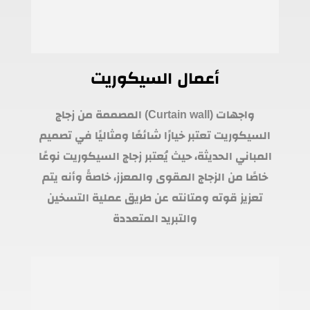
أعمال السيكوريت
واجهات (Curtain wall) المصممة من زجاج
السيكوريت تعتبر خيارًا شائعًا ومثاليًا في تصميم
المباني الحديثة، حيث يُعتبر زجاج السيكوريت نوعًا
خاصًا من الزجاج المقوى والمعزز، خاصةً وأنه يتم
تعزيز قوته ومتانته عن طريق عملية التسخين
والتبريد المتعددة