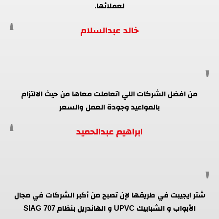
لعملائها.
خالد عبدالسلام
من افضل الشركات اللي اتعاملت معاها من حيث الالتزام
بالمواعيد وجودة العمل والسعر
ابراهيم عبدالحميد
شتر ايجيبت في طريقها لإن تصبح من أكبر الشركات في مجال
الأبواب و الشبابيك UPVC و الهاندريل بنظام SIAG 707