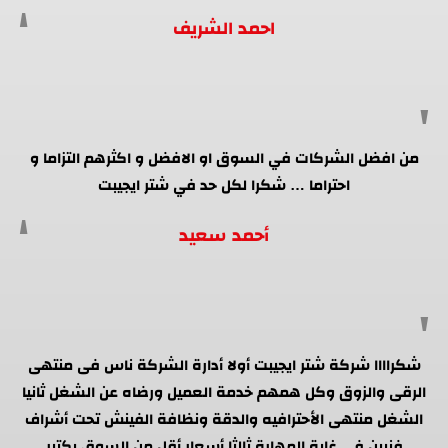
احمد الشريف
من افضل الشركات في السوق او الافضل و اكثرهم التزاما و
احتراما … شكرا لكل حد في شتر ايجيبت
أحمد سعيد
شكراااا شركة شتر ايجيبت أولا أدارة الشركة ناس فى منتهى
الرقى والزوق وكل همهم خدمة العميل ورضاه عن الشغل ثانيا
الشغل منتهى الأحترافيه والدقة ونظافة الفينش تحت أشراف
فنيين فى غاية المهارة ثالثا أسعار أقل من السوق بكتير