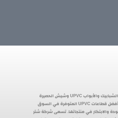
هي شركة رائدة في مجال صناعة الشبابيك والأبواب UPVC وشيش الحصيرة
والهاندريل. تتميز الشركة بتقديم أفضل قطاعات UPVC المتوفرة في السوق
ودة والابتكار في منتجاتها. تسعى شركة شتر