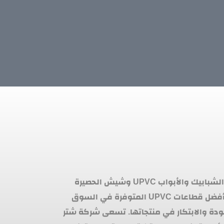
هي شركة رائدة في مجال صناعة الشبابيك والأبواب UPVC وشيش الحصيرة
والهاندريل. تتميز الشركة بتقديم أفضل قطاعات UPVC المتوفرة في السوق
ودة والابتكار في منتجاتها. تسعى شركة شتر