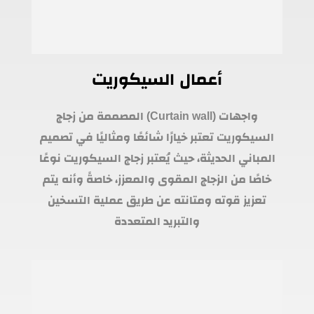
أعمال السيكوريت
واجهات (Curtain wall) المصممة من زجاج
السيكوريت تعتبر خيارًا شائعًا ومثاليًا في تصميم
المباني الحديثة، حيث يُعتبر زجاج السيكوريت نوعًا
خاصًا من الزجاج المقوى والمعزز، خاصةً وأنه يتم
تعزيز قوته ومتانته عن طريق عملية التسخين
والتبريد المتعددة