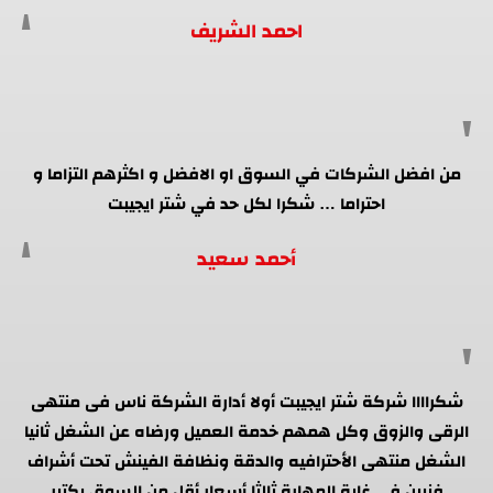
احمد الشريف
من افضل الشركات في السوق او الافضل و اكثرهم التزاما و
احتراما … شكرا لكل حد في شتر ايجيبت
أحمد سعيد
شكراااا شركة شتر ايجيبت أولا أدارة الشركة ناس فى منتهى
الرقى والزوق وكل همهم خدمة العميل ورضاه عن الشغل ثانيا
الشغل منتهى الأحترافيه والدقة ونظافة الفينش تحت أشراف
فنيين فى غاية المهارة ثالثا أسعار أقل من السوق بكتير