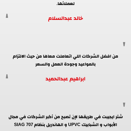
لعملائها.
خالد عبدالسلام
من افضل الشركات اللي اتعاملت معاها من حيث الالتزام
بالمواعيد وجودة العمل والسعر
ابراهيم عبدالحميد
شتر ايجيبت في طريقها لإن تصبح من أكبر الشركات في مجال
الأبواب و الشبابيك UPVC و الهاندريل بنظام SIAG 707