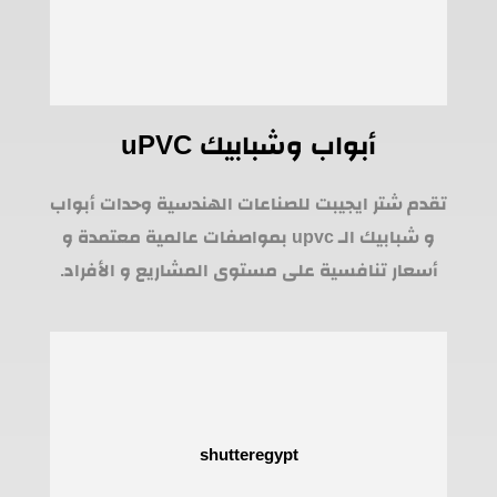
أبواب وشبابيك uPVC
تقدم شتر ايجيبت للصناعات الهندسية وحدات أبواب
و شبابيك الـ upvc بمواصفات عالمية معتمدة و
أسعار تنافسية على مستوى المشاريع و الأفراد.