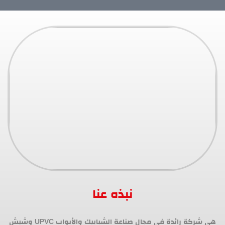
نبذه عنا
هي شركة رائدة في مجال صناعة الشبابيك والأبواب UPVC وشيش