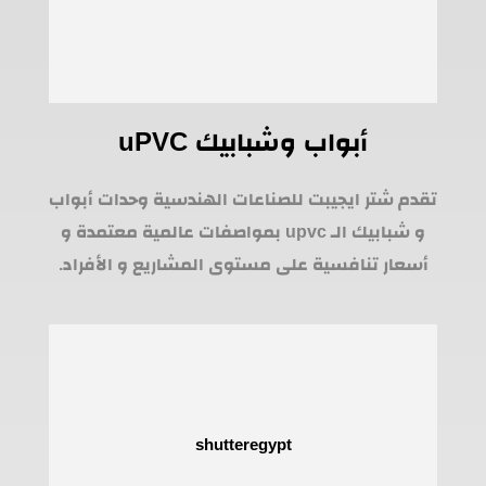
أبواب وشبابيك uPVC
تقدم شتر ايجيبت للصناعات الهندسية وحدات أبواب
و شبابيك الـ upvc بمواصفات عالمية معتمدة و
أسعار تنافسية على مستوى المشاريع و الأفراد.