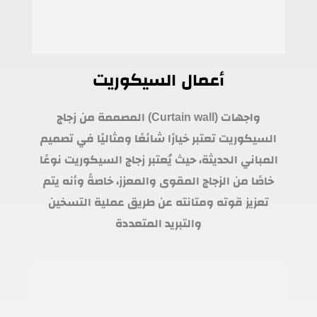
أعمال السيكوريت
واجهات (Curtain wall) المصممة من زجاج
السيكوريت تعتبر خيارًا شائعًا ومثاليًا في تصميم
المباني الحديثة، حيث يُعتبر زجاج السيكوريت نوعًا
خاصًا من الزجاج المقوى والمعزز، خاصةً وأنه يتم
تعزيز قوته ومتانته عن طريق عملية التسخين
والتبريد المتعددة