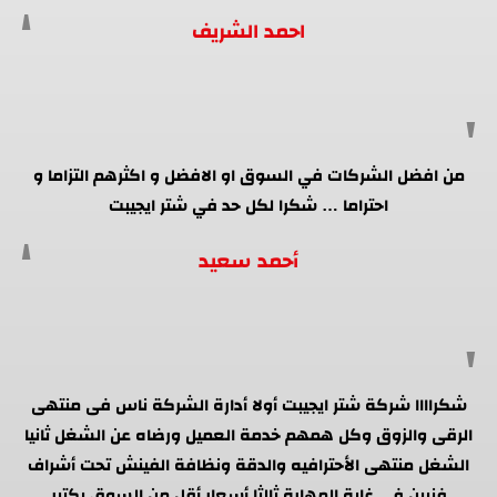
احمد الشريف
من افضل الشركات في السوق او الافضل و اكثرهم التزاما و
احتراما … شكرا لكل حد في شتر ايجيبت
أحمد سعيد
شكراااا شركة شتر ايجيبت أولا أدارة الشركة ناس فى منتهى
الرقى والزوق وكل همهم خدمة العميل ورضاه عن الشغل ثانيا
الشغل منتهى الأحترافيه والدقة ونظافة الفينش تحت أشراف
فنيين فى غاية المهارة ثالثا أسعار أقل من السوق بكتير