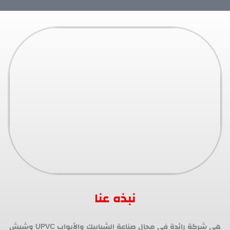
نبذه عنا
هي شركة رائدة في مجال صناعة الشبابيك والأبواب UPVC وشيش