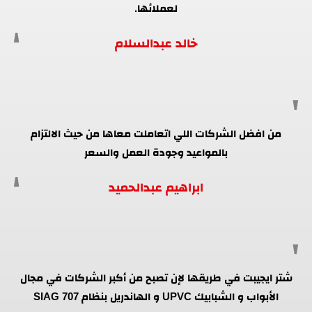
لعملائها.
خالد عبدالسلام
من افضل الشركات اللي اتعاملت معاها من حيث الالتزام
بالمواعيد وجودة العمل والسعر
ابراهيم عبدالحميد
شتر ايجيبت في طريقها لإن تصبح من أكبر الشركات في مجال
الأبواب و الشبابيك UPVC و الهاندريل بنظام SIAG 707