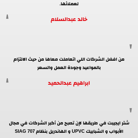
لعملائها.
خالد عبدالسلام
من افضل الشركات اللي اتعاملت معاها من حيث الالتزام
بالمواعيد وجودة العمل والسعر
ابراهيم عبدالحميد
شتر ايجيبت في طريقها لإن تصبح من أكبر الشركات في مجال
الأبواب و الشبابيك UPVC و الهاندريل بنظام SIAG 707