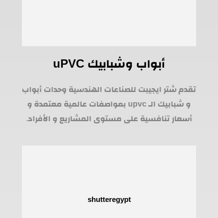
أبواب وشبابيك uPVC
تقدم شتر ايجيبت للصناعات الهندسية وحدات أبواب
و شبابيك الـ upvc بمواصفات عالمية معتمدة و
أسعار تنافسية على مستوى المشاريع و الأفراد.