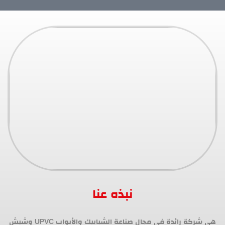
نبذه عنا
هي شركة رائدة في مجال صناعة الشبابيك والأبواب UPVC وشيش