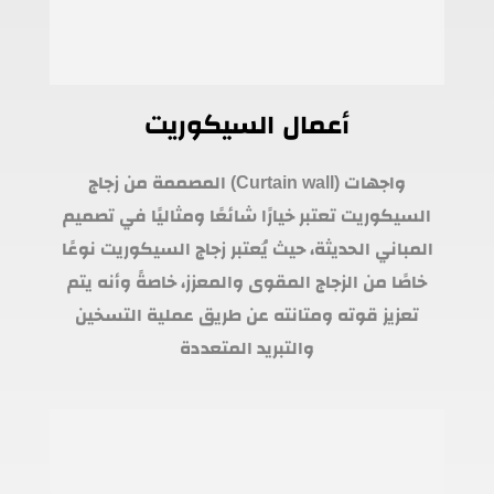
أعمال السيكوريت
واجهات (Curtain wall) المصممة من زجاج
السيكوريت تعتبر خيارًا شائعًا ومثاليًا في تصميم
المباني الحديثة، حيث يُعتبر زجاج السيكوريت نوعًا
خاصًا من الزجاج المقوى والمعزز، خاصةً وأنه يتم
تعزيز قوته ومتانته عن طريق عملية التسخين
والتبريد المتعددة