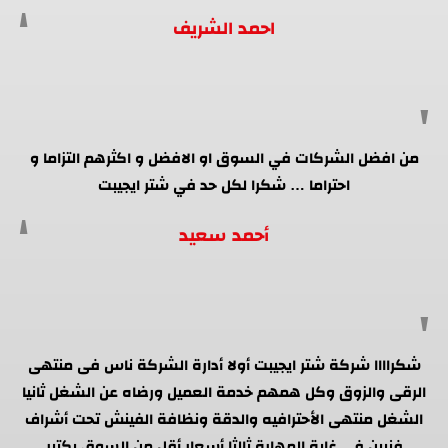
احمد الشريف
من افضل الشركات في السوق او الافضل و اكثرهم التزاما و
احتراما … شكرا لكل حد في شتر ايجيبت
أحمد سعيد
شكراااا شركة شتر ايجيبت أولا أدارة الشركة ناس فى منتهى
الرقى والزوق وكل همهم خدمة العميل ورضاه عن الشغل ثانيا
الشغل منتهى الأحترافيه والدقة ونظافة الفينش تحت أشراف
فنيين فى غاية المهارة ثالثا أسعار أقل من السوق بكتير