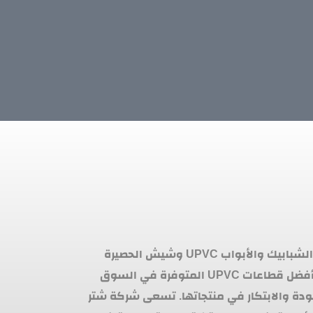
هي شركة رائدة في مجال صناعة الشبابيك والأبواب UPVC وشيش الحصيرة
والهاندريل. تتميز الشركة بتقديم أفضل قطاعات UPVC المتوفرة في السوق
ودة والابتكار في منتجاتها. تسعى شركة شتر