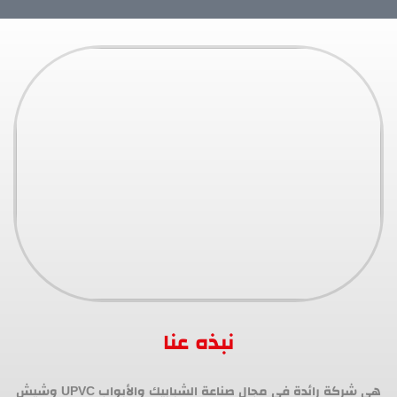
نبذه عنا
هي شركة رائدة في مجال صناعة الشبابيك والأبواب UPVC وشيش