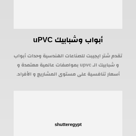
أبواب وشبابيك uPVC
تقدم شتر ايجيبت للصناعات الهندسية وحدات أبواب
و شبابيك الـ upvc بمواصفات عالمية معتمدة و
أسعار تنافسية على مستوى المشاريع و الأفراد.