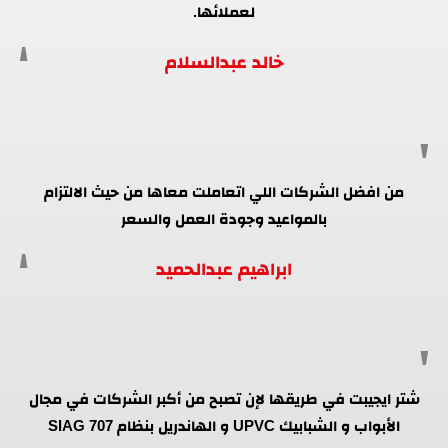
لعملائها.
خالد عبدالسلام
من افضل الشركات اللي اتعاملت معاها من حيث الالتزام
بالمواعيد وجودة العمل والسعر
ابراهيم عبدالحميد
شتر ايجيبت في طريقها لإن تصبح من أكبر الشركات في مجال
الأبواب و الشبابيك UPVC و الهاندريل بنظام SIAG 707