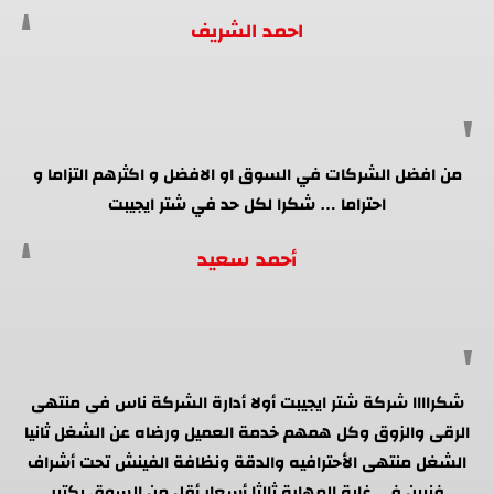
احمد الشريف
من افضل الشركات في السوق او الافضل و اكثرهم التزاما و
احتراما … شكرا لكل حد في شتر ايجيبت
أحمد سعيد
شكراااا شركة شتر ايجيبت أولا أدارة الشركة ناس فى منتهى
الرقى والزوق وكل همهم خدمة العميل ورضاه عن الشغل ثانيا
الشغل منتهى الأحترافيه والدقة ونظافة الفينش تحت أشراف
فنيين فى غاية المهارة ثالثا أسعار أقل من السوق بكتير