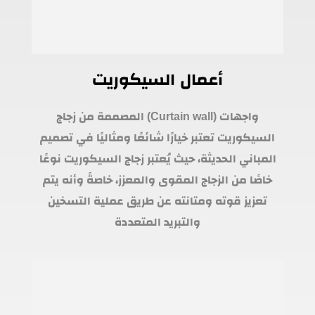
أعمال السيكوريت
واجهات (Curtain wall) المصممة من زجاج
السيكوريت تعتبر خيارًا شائعًا ومثاليًا في تصميم
المباني الحديثة، حيث يُعتبر زجاج السيكوريت نوعًا
خاصًا من الزجاج المقوى والمعزز، خاصةً وأنه يتم
تعزيز قوته ومتانته عن طريق عملية التسخين
والتبريد المتعددة