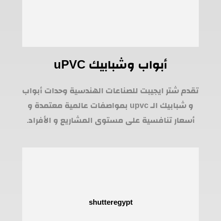
أبواب وشبابيك uPVC
تقدم شتر ايجيبت للصناعات الهندسية وحدات أبواب
و شبابيك الـ upvc بمواصفات عالمية معتمدة و
أسعار تنافسية على مستوى المشاريع و الأفراد.