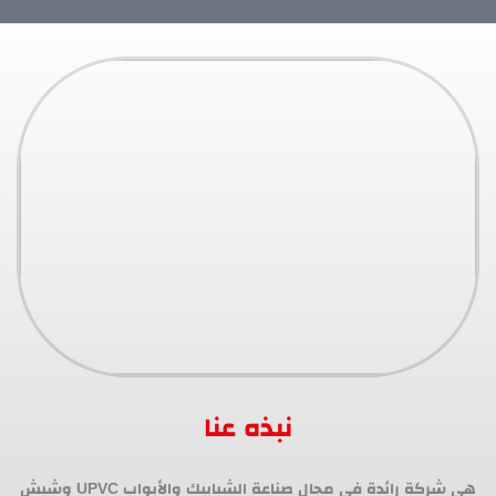
نبذه عنا
هي شركة رائدة في مجال صناعة الشبابيك والأبواب UPVC وشيش