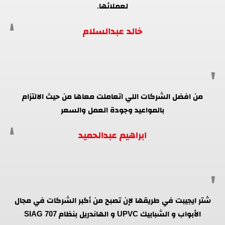
لعملائها.
خالد عبدالسلام
من افضل الشركات اللي اتعاملت معاها من حيث الالتزام
بالمواعيد وجودة العمل والسعر
ابراهيم عبدالحميد
شتر ايجيبت في طريقها لإن تصبح من أكبر الشركات في مجال
الأبواب و الشبابيك UPVC و الهاندريل بنظام SIAG 707