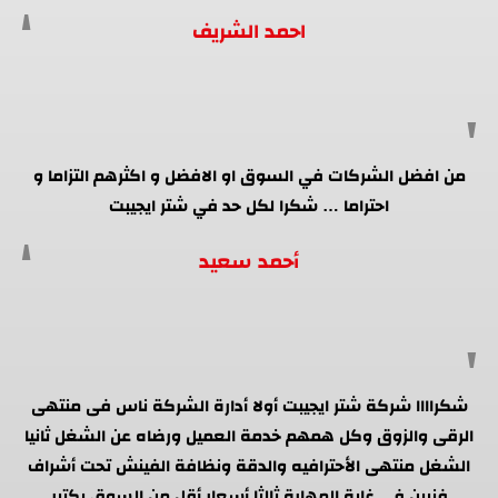
احمد الشريف
من افضل الشركات في السوق او الافضل و اكثرهم التزاما و
احتراما … شكرا لكل حد في شتر ايجيبت
أحمد سعيد
شكراااا شركة شتر ايجيبت أولا أدارة الشركة ناس فى منتهى
الرقى والزوق وكل همهم خدمة العميل ورضاه عن الشغل ثانيا
الشغل منتهى الأحترافيه والدقة ونظافة الفينش تحت أشراف
فنيين فى غاية المهارة ثالثا أسعار أقل من السوق بكتير