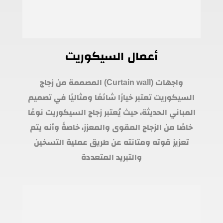
أعمال السيكوريت
واجهات (Curtain wall) المصممة من زجاج
السيكوريت تعتبر خيارًا شائعًا ومثاليًا في تصميم
المباني الحديثة، حيث يُعتبر زجاج السيكوريت نوعًا
خاصًا من الزجاج المقوى والمعزز، خاصةً وأنه يتم
تعزيز قوته ومتانته عن طريق عملية التسخين
والتبريد المتعددة