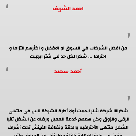
احمد الشريف
من افضل الشركات في السوق او الافضل و اكثرهم التزاما و
احتراما … شكرا لكل حد في شتر ايجيبت
أحمد سعيد
شكراااا شركة شتر ايجيبت أولا أدارة الشركة ناس فى منتهى
الرقى والزوق وكل همهم خدمة العميل ورضاه عن الشغل ثانيا
الشغل منتهى الأحترافيه والدقة ونظافة الفينش تحت أشراف
فنيين فى غاية المهارة ثالثا أسعار أقل من السوق بكتير