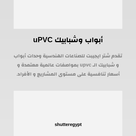
أبواب وشبابيك uPVC
تقدم شتر ايجيبت للصناعات الهندسية وحدات أبواب
و شبابيك الـ upvc بمواصفات عالمية معتمدة و
أسعار تنافسية على مستوى المشاريع و الأفراد.