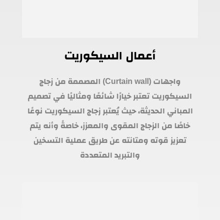
أعمال السيكوريت
واجهات (Curtain wall) المصممة من زجاج
السيكوريت تعتبر خيارًا شائعًا ومثاليًا في تصميم
المباني الحديثة، حيث يُعتبر زجاج السيكوريت نوعًا
خاصًا من الزجاج المقوى والمعزز، خاصةً وأنه يتم
تعزيز قوته ومتانته عن طريق عملية التسخين
والتبريد المتعددة