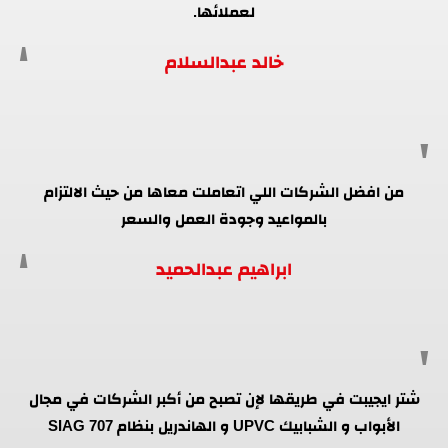
لعملائها.
خالد عبدالسلام
من افضل الشركات اللي اتعاملت معاها من حيث الالتزام
بالمواعيد وجودة العمل والسعر
ابراهيم عبدالحميد
شتر ايجيبت في طريقها لإن تصبح من أكبر الشركات في مجال
الأبواب و الشبابيك UPVC و الهاندريل بنظام SIAG 707