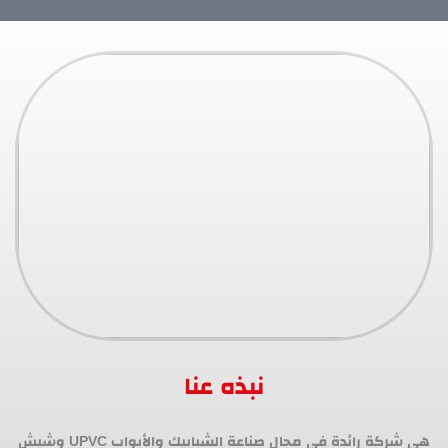
نبذه عنا
هي شركة رائدة في مجال صناعة الشبابيك والأبواب UPVC وشيش