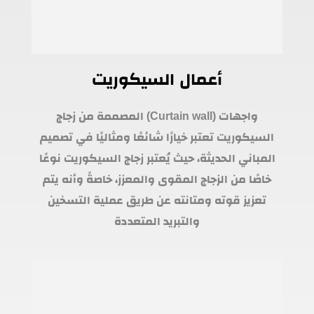
أعمال السيكوريت
واجهات (Curtain wall) المصممة من زجاج
السيكوريت تعتبر خيارًا شائعًا ومثاليًا في تصميم
المباني الحديثة، حيث يُعتبر زجاج السيكوريت نوعًا
خاصًا من الزجاج المقوى والمعزز، خاصةً وأنه يتم
تعزيز قوته ومتانته عن طريق عملية التسخين
والتبريد المتعددة