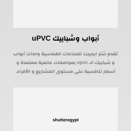
أبواب وشبابيك uPVC
تقدم شتر ايجيبت للصناعات الهندسية وحدات أبواب
و شبابيك الـ upvc بمواصفات عالمية معتمدة و
أسعار تنافسية على مستوى المشاريع و الأفراد.