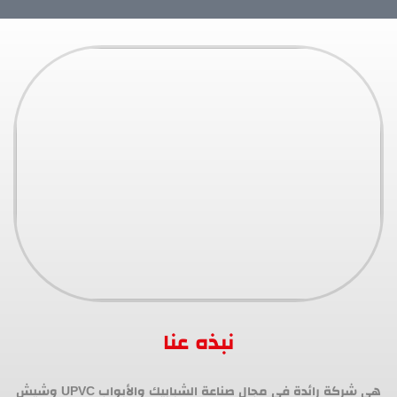
نبذه عنا
هي شركة رائدة في مجال صناعة الشبابيك والأبواب UPVC وشيش