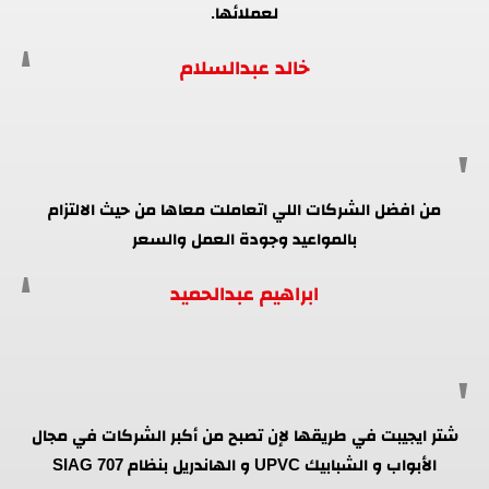
لعملائها.
خالد عبدالسلام
من افضل الشركات اللي اتعاملت معاها من حيث الالتزام
بالمواعيد وجودة العمل والسعر
ابراهيم عبدالحميد
شتر ايجيبت في طريقها لإن تصبح من أكبر الشركات في مجال
الأبواب و الشبابيك UPVC و الهاندريل بنظام SIAG 707