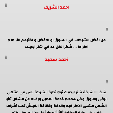
احمد الشريف
من افضل الشركات في السوق او الافضل و اكثرهم التزاما و
احتراما … شكرا لكل حد في شتر ايجيبت
أحمد سعيد
شكراااا شركة شتر ايجيبت أولا أدارة الشركة ناس فى منتهى
الرقى والزوق وكل همهم خدمة العميل ورضاه عن الشغل ثانيا
الشغل منتهى الأحترافيه والدقة ونظافة الفينش تحت أشراف
فنيين فى غاية المهارة ثالثا أسعار أقل من السوق بكتير