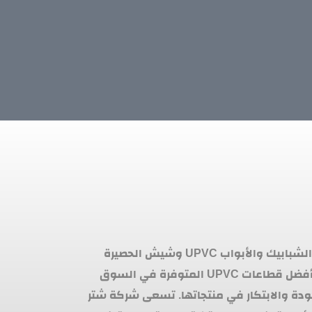
هي شركة رائدة في مجال صناعة الشبابيك والأبواب UPVC وشيش الحصيرة
والهاندريل. تتميز الشركة بتقديم أفضل قطاعات UPVC المتوفرة في السوق
ودة والابتكار في منتجاتها. تسعى شركة شتر