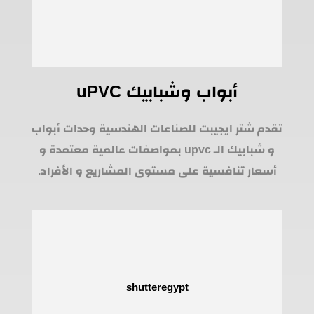
أبواب وشبابيك uPVC
تقدم شتر ايجيبت للصناعات الهندسية وحدات أبواب
و شبابيك الـ upvc بمواصفات عالمية معتمدة و
أسعار تنافسية على مستوى المشاريع و الأفراد.