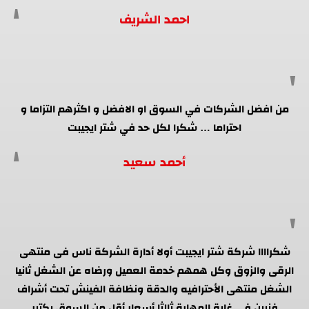
احمد الشريف
من افضل الشركات في السوق او الافضل و اكثرهم التزاما و
احتراما … شكرا لكل حد في شتر ايجيبت
أحمد سعيد
شكراااا شركة شتر ايجيبت أولا أدارة الشركة ناس فى منتهى
الرقى والزوق وكل همهم خدمة العميل ورضاه عن الشغل ثانيا
الشغل منتهى الأحترافيه والدقة ونظافة الفينش تحت أشراف
فنيين فى غاية المهارة ثالثا أسعار أقل من السوق بكتير