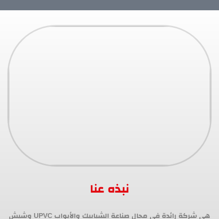
نبذه عنا
هي شركة رائدة في مجال صناعة الشبابيك والأبواب UPVC وشيش