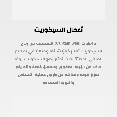
أعمال السيكوريت
واجهات (Curtain wall) المصممة من زجاج
السيكوريت تعتبر خيارًا شائعًا ومثاليًا في تصميم
المباني الحديثة، حيث يُعتبر زجاج السيكوريت نوعًا
خاصًا من الزجاج المقوى والمعزز، خاصةً وأنه يتم
تعزيز قوته ومتانته عن طريق عملية التسخين
والتبريد المتعددة