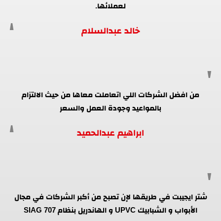
لعملائها.
خالد عبدالسلام
من افضل الشركات اللي اتعاملت معاها من حيث الالتزام
بالمواعيد وجودة العمل والسعر
ابراهيم عبدالحميد
شتر ايجيبت في طريقها لإن تصبح من أكبر الشركات في مجال
الأبواب و الشبابيك UPVC و الهاندريل بنظام SIAG 707