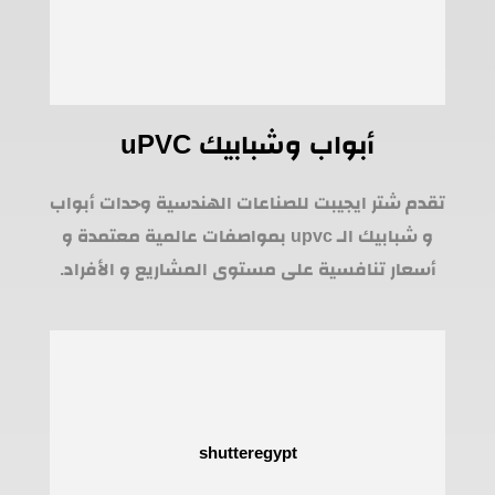
أبواب وشبابيك uPVC
تقدم شتر ايجيبت للصناعات الهندسية وحدات أبواب
و شبابيك الـ upvc بمواصفات عالمية معتمدة و
أسعار تنافسية على مستوى المشاريع و الأفراد.