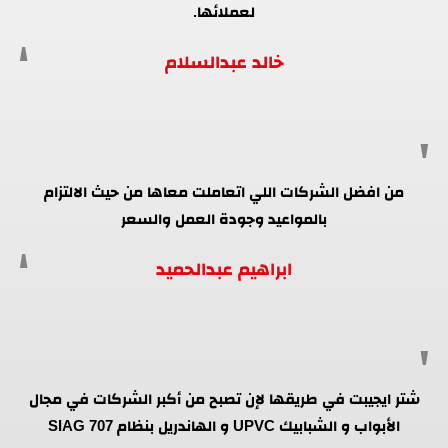
لعملائها.
خالد عبدالسلام
من افضل الشركات اللي اتعاملت معاها من حيث الالتزام
بالمواعيد وجودة العمل والسعر
ابراهيم عبدالحميد
شتر ايجيبت في طريقها لإن تصبح من أكبر الشركات في مجال
الأبواب و الشبابيك UPVC و الهاندريل بنظام SIAG 707