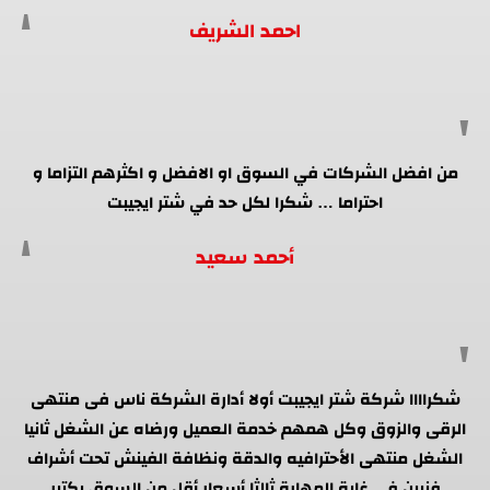
احمد الشريف
من افضل الشركات في السوق او الافضل و اكثرهم التزاما و
احتراما … شكرا لكل حد في شتر ايجيبت
أحمد سعيد
شكراااا شركة شتر ايجيبت أولا أدارة الشركة ناس فى منتهى
الرقى والزوق وكل همهم خدمة العميل ورضاه عن الشغل ثانيا
الشغل منتهى الأحترافيه والدقة ونظافة الفينش تحت أشراف
فنيين فى غاية المهارة ثالثا أسعار أقل من السوق بكتير