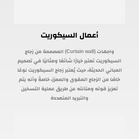
أعمال السيكوريت
واجهات (Curtain wall) المصممة من زجاج
السيكوريت تعتبر خيارًا شائعًا ومثاليًا في تصميم
المباني الحديثة، حيث يُعتبر زجاج السيكوريت نوعًا
خاصًا من الزجاج المقوى والمعزز، خاصةً وأنه يتم
تعزيز قوته ومتانته عن طريق عملية التسخين
والتبريد المتعددة