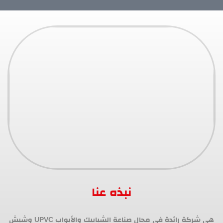
نبذه عنا
هي شركة رائدة في مجال صناعة الشبابيك والأبواب UPVC وشيش