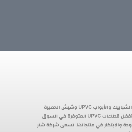
هي شركة رائدة في مجال صناعة الشبابيك والأبواب UPVC وشيش الحصيرة
والهاندريل. تتميز الشركة بتقديم أفضل قطاعات UPVC المتوفرة في السوق
ودة والابتكار في منتجاتها. تسعى شركة شتر