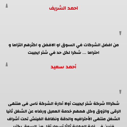
احمد الشريف
من افضل الشركات في السوق او الافضل و اكثرهم التزاما و
احتراما … شكرا لكل حد في شتر ايجيبت
أحمد سعيد
شكراااا شركة شتر ايجيبت أولا أدارة الشركة ناس فى منتهى
الرقى والزوق وكل همهم خدمة العميل ورضاه عن الشغل ثانيا
الشغل منتهى الأحترافيه والدقة ونظافة الفينش تحت أشراف
فنيين فى غاية المهارة ثالثا أسعار أقل من السوق بكتير