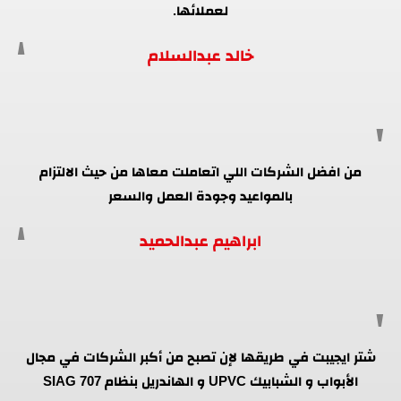
لعملائها.
خالد عبدالسلام
من افضل الشركات اللي اتعاملت معاها من حيث الالتزام
بالمواعيد وجودة العمل والسعر
ابراهيم عبدالحميد
شتر ايجيبت في طريقها لإن تصبح من أكبر الشركات في مجال
الأبواب و الشبابيك UPVC و الهاندريل بنظام SIAG 707