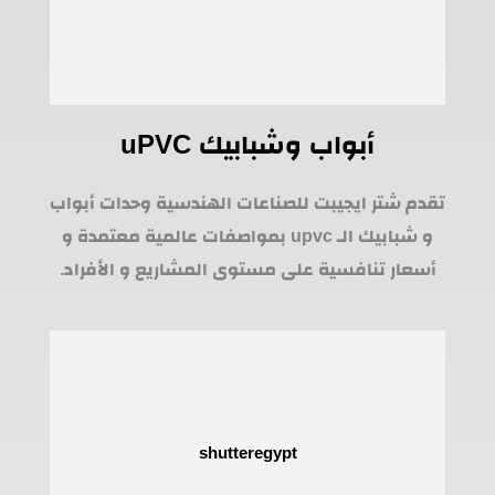
أبواب وشبابيك uPVC
تقدم شتر ايجيبت للصناعات الهندسية وحدات أبواب
و شبابيك الـ upvc بمواصفات عالمية معتمدة و
أسعار تنافسية على مستوى المشاريع و الأفراد.