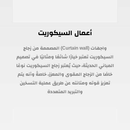
أعمال السيكوريت
واجهات (Curtain wall) المصممة من زجاج
السيكوريت تعتبر خيارًا شائعًا ومثاليًا في تصميم
المباني الحديثة، حيث يُعتبر زجاج السيكوريت نوعًا
خاصًا من الزجاج المقوى والمعزز، خاصةً وأنه يتم
تعزيز قوته ومتانته عن طريق عملية التسخين
والتبريد المتعددة