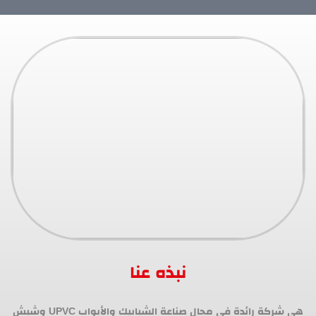
نبذه عنا
هي شركة رائدة في مجال صناعة الشبابيك والأبواب UPVC وشيش