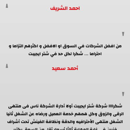
احمد الشريف
من افضل الشركات في السوق او الافضل و اكثرهم التزاما و
احتراما … شكرا لكل حد في شتر ايجيبت
أحمد سعيد
شكراااا شركة شتر ايجيبت أولا أدارة الشركة ناس فى منتهى
الرقى والزوق وكل همهم خدمة العميل ورضاه عن الشغل ثانيا
الشغل منتهى الأحترافيه والدقة ونظافة الفينش تحت أشراف
فنيين فى غاية المهارة ثالثا أسعار أقل من السوق بكتير