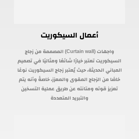
أعمال السيكوريت
واجهات (Curtain wall) المصممة من زجاج
السيكوريت تعتبر خيارًا شائعًا ومثاليًا في تصميم
المباني الحديثة، حيث يُعتبر زجاج السيكوريت نوعًا
خاصًا من الزجاج المقوى والمعزز، خاصةً وأنه يتم
تعزيز قوته ومتانته عن طريق عملية التسخين
والتبريد المتعددة