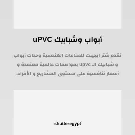
أبواب وشبابيك uPVC
تقدم شتر ايجيبت للصناعات الهندسية وحدات أبواب
و شبابيك الـ upvc بمواصفات عالمية معتمدة و
أسعار تنافسية على مستوى المشاريع و الأفراد.