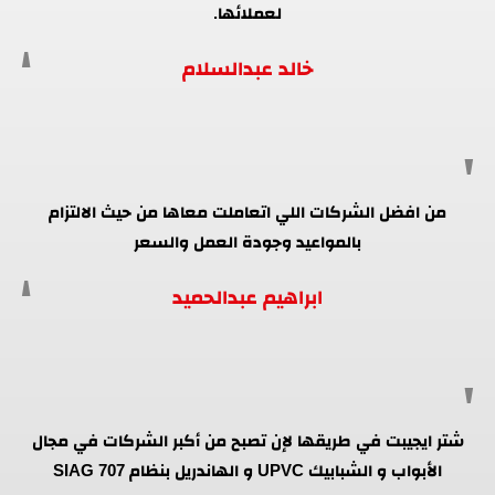
لعملائها.
خالد عبدالسلام
من افضل الشركات اللي اتعاملت معاها من حيث الالتزام
بالمواعيد وجودة العمل والسعر
ابراهيم عبدالحميد
شتر ايجيبت في طريقها لإن تصبح من أكبر الشركات في مجال
الأبواب و الشبابيك UPVC و الهاندريل بنظام SIAG 707