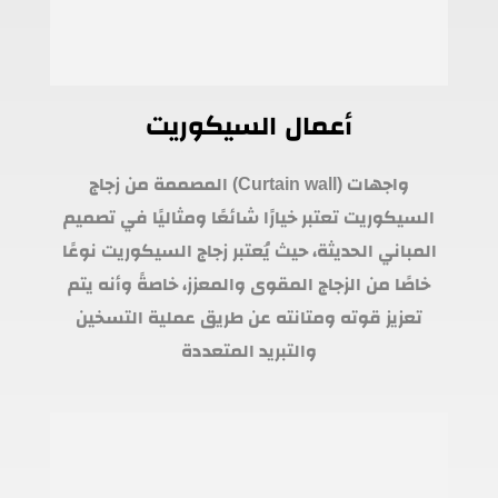
أعمال السيكوريت
واجهات (Curtain wall) المصممة من زجاج
السيكوريت تعتبر خيارًا شائعًا ومثاليًا في تصميم
المباني الحديثة، حيث يُعتبر زجاج السيكوريت نوعًا
خاصًا من الزجاج المقوى والمعزز، خاصةً وأنه يتم
تعزيز قوته ومتانته عن طريق عملية التسخين
والتبريد المتعددة