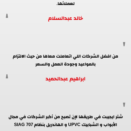
لعملائها.
خالد عبدالسلام
من افضل الشركات اللي اتعاملت معاها من حيث الالتزام
بالمواعيد وجودة العمل والسعر
ابراهيم عبدالحميد
شتر ايجيبت في طريقها لإن تصبح من أكبر الشركات في مجال
الأبواب و الشبابيك UPVC و الهاندريل بنظام SIAG 707