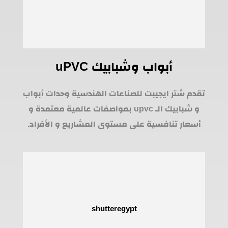
أبواب وشبابيك uPVC
تقدم شتر ايجيبت للصناعات الهندسية وحدات أبواب
و شبابيك الـ upvc بمواصفات عالمية معتمدة و
أسعار تنافسية على مستوى المشاريع و الأفراد.