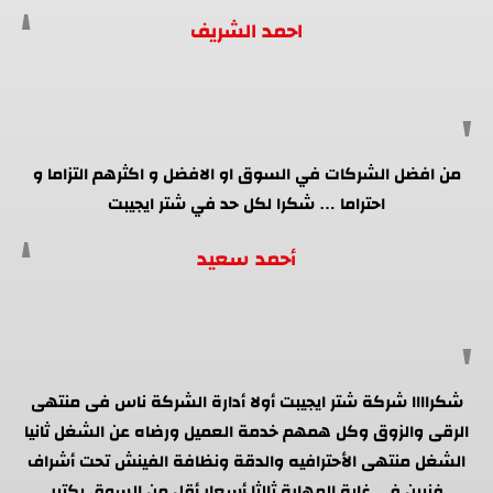
احمد الشريف
من افضل الشركات في السوق او الافضل و اكثرهم التزاما و
احتراما … شكرا لكل حد في شتر ايجيبت
أحمد سعيد
شكراااا شركة شتر ايجيبت أولا أدارة الشركة ناس فى منتهى
الرقى والزوق وكل همهم خدمة العميل ورضاه عن الشغل ثانيا
الشغل منتهى الأحترافيه والدقة ونظافة الفينش تحت أشراف
فنيين فى غاية المهارة ثالثا أسعار أقل من السوق بكتير