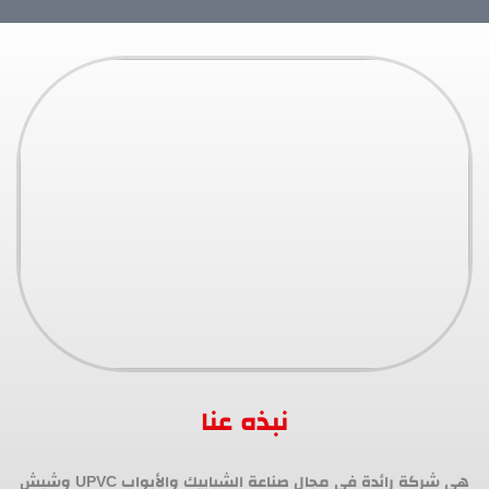
نبذه عنا
هي شركة رائدة في مجال صناعة الشبابيك والأبواب UPVC وشيش