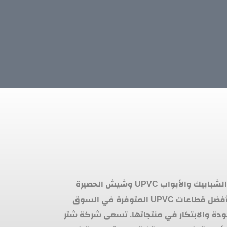
هي شركة رائدة في مجال صناعة الشبابيك والأبواب UPVC وشيش الحصيرة
والهاندريل. تتميز الشركة بتقديم أفضل قطاعات UPVC المتوفرة في السوق
ودة والابتكار في منتجاتها. تسعى شركة شتر